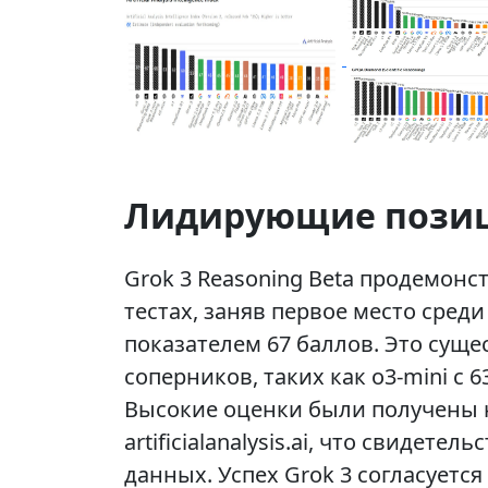
Лидирующие позиц
Grok 3 Reasoning Beta продемон
тестах, заняв первое место сре
показателем 67 баллов. Это сущ
соперников, таких как o3-mini с 
Высокие оценки были получены н
artificialanalysis.ai, что свидет
данных. Успех Grok 3 согласуетс