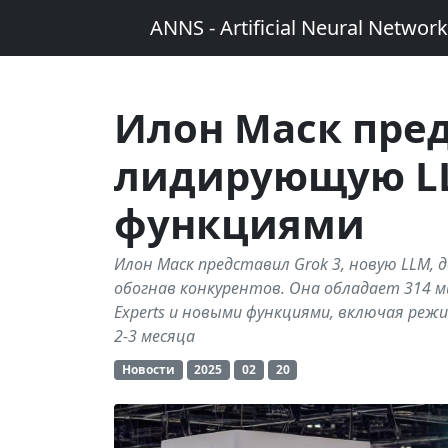
ANNS - Artificial Neural Networ
Илон Маск пред
лидирующую L
функциями
Илон Маск представил Grok 3, новую LLM,
обогнав конкурентов. Она обладает 314 м
Experts и новыми функциями, включая режи
2-3 месяца
Новости
2025
02
20