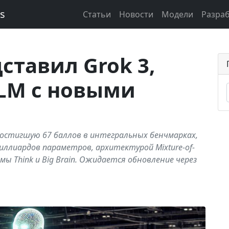
ks
Статьи
Новости
Модели
Разра
ставил Grok 3,
LM с новыми
 достигшую 67 баллов в интегральных бенчмарках,
иллиардов параметров, архитектурой Mixture-of-
мы Think и Big Brain. Ожидается обновление через