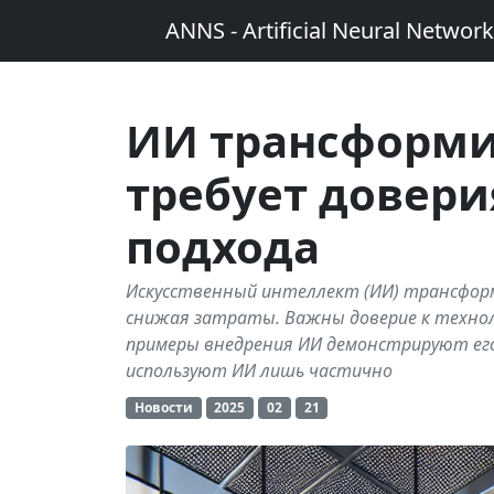
ANNS - Artificial Neural Networ
ИИ трансформир
требует довери
подхода
Искусственный интеллект (ИИ) трансформ
снижая затраты. Важны доверие к технол
примеры внедрения ИИ демонстрируют его
используют ИИ лишь частично
Новости
2025
02
21