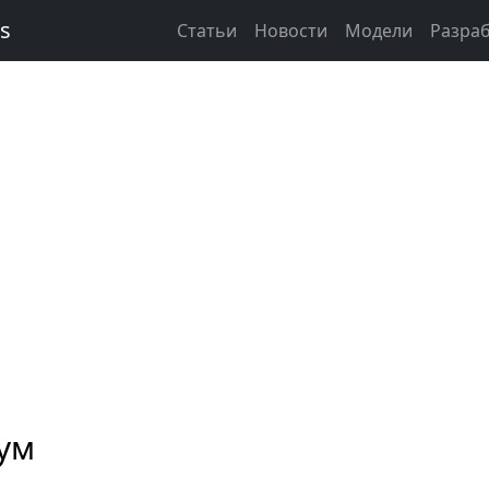
ks
Статьи
Новости
Модели
Разра
ум