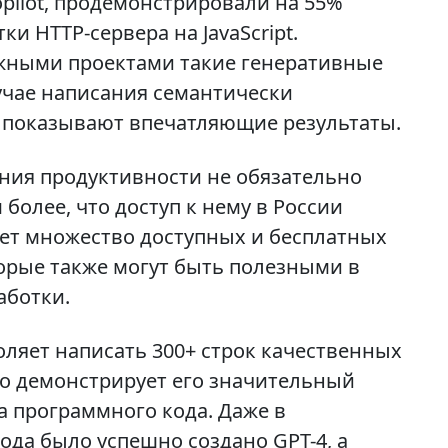
ilot, продемонстрировали на 55%
и HTTP-сервера на JavaScript.
ожными проектами такие генеративные
лучае написания семантически
ни показывают впечатляющие результаты.
ения продуктивности не обязательно
 более, что доступ к нему в России
ет множество доступных и бесплатных
торые также могут быть полезными в
аботки.
оляет написать 300+ строк качественных
что демонстрирует его значительный
 программного кода. Даже в
ода было успешно создано GPT-4, а