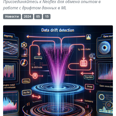
Присоединяйтесь к Neoflex для обмена опытом в
работе с дрифтом данных в ML
Новости
2024
05
15