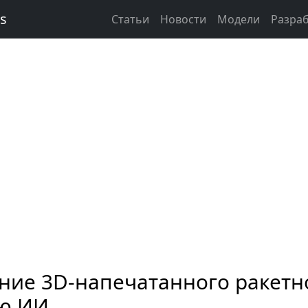
ks
Статьи
Новости
Модели
Разра
ние 3D-напечатанного ракетн
ью ИИ