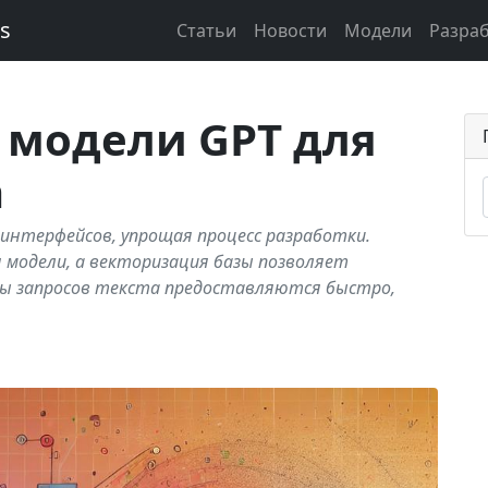
ks
Статьи
Новости
Модели
Разра
 модели GPT для
а
 интерфейсов, упрощая процесс разработки.
я модели, а векторизация базы позволяет
ты запросов текста предоставляются быстро,