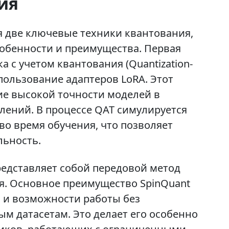
ия
ся две ключевые техники квантования,
собенности и преимущества. Первая
а с учетом квантования (Quantization-
спользование адаптеров LoRA. Этот
ие высокой точности моделей в
лений. В процессе QAT симулируется
во время обучения, что позволяет
льность.
редставляет собой передовой метод
я. Основное преимущество SpinQuant
и и возможности работы без
м датасетам. Это делает его особенно