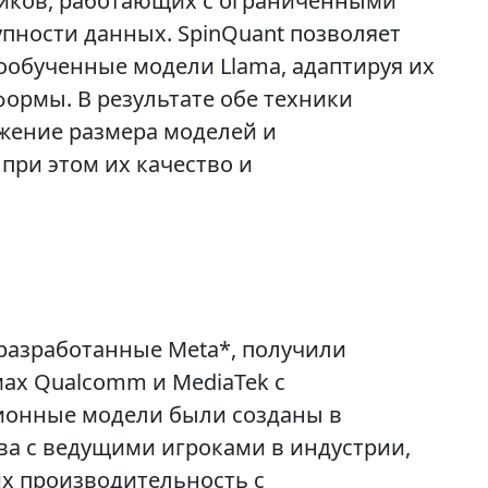
иков, работающих с ограниченными
пности данных. SpinQuant позволяет
ообученные модели Llama, адаптируя их
ормы. В результате обе техники
жение размера моделей и
при этом их качество и
 разработанные Meta*, получили
ах Qualcomm и MediaTek с
ионные модели были созданы в
ва с ведущими игроками в индустрии,
х производительность с