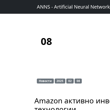
ANNS - Artificial Neural Networ
08
Новости
2025
02
08
Amazon активно инв
технологии