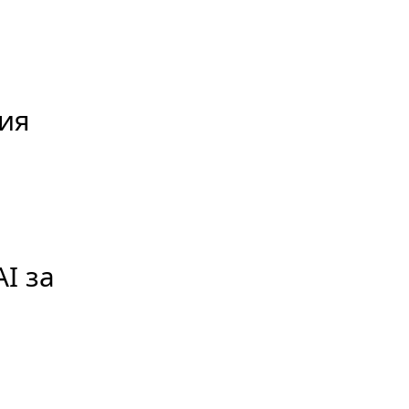
ния
I за