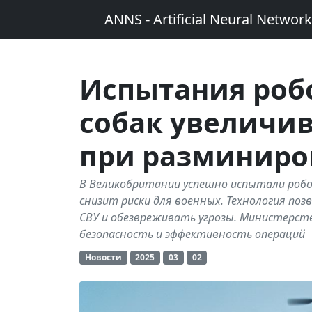
ANNS - Artificial Neural Networ
Испытания роб
собак увеличив
при разминиро
В Великобритании успешно испытали робо
снизит риски для военных. Технология по
СВУ и обезвреживать угрозы. Министерст
безопасность и эффективность операций
Новости
2025
03
02