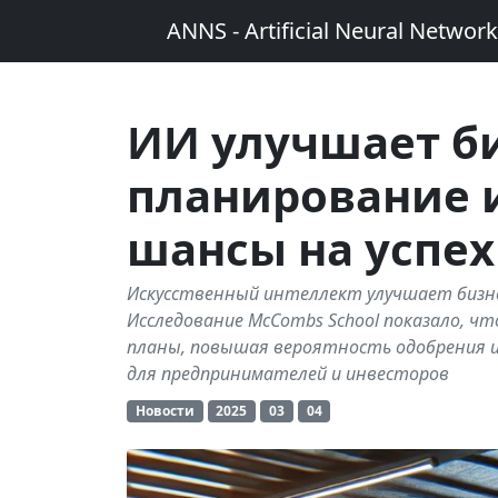
ANNS - Artificial Neural Networ
ИИ улучшает би
планирование 
шансы на успех
Искусственный интеллект улучшает бизнес
Исследование McCombs School показало, чт
планы, повышая вероятность одобрения 
для предпринимателей и инвесторов
Новости
2025
03
04