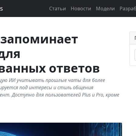
ks
Статьи
Новости
Модели
Разра
 запоминает
для
ванных ответов
ющую ИИ учитывать прошлые чаты для более
ируется под интересы и стиль общения
нт. Доступно для пользователей Plus и Pro, кроме