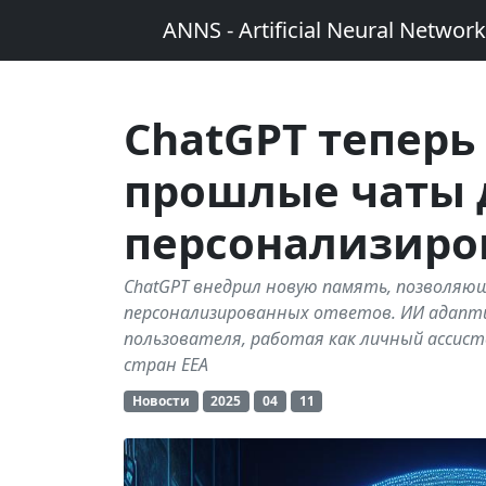
ANNS - Artificial Neural Networ
ChatGPT теперь
прошлые чаты 
персонализиро
ChatGPT внедрил новую память, позволя
персонализированных ответов. ИИ адапт
пользователя, работая как личный ассисте
стран EEA
Новости
2025
04
11