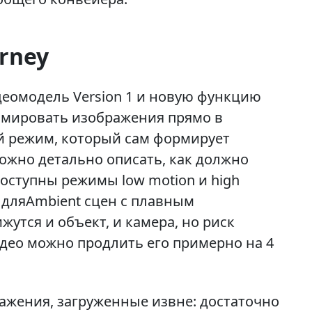
rney
деомодель Version 1 и новую функцию
нимировать изображения прямо в
й режим, который сам формирует
можно детально описать, как должно
оступны режимы low motion и high
 дляAmbient сцен с плавным
утся и объект, и камера, но риск
део можно продлить его примерно на 4
ажения, загруженные извне: достаточно