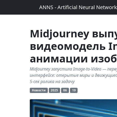
ANNS - Artificial Neural Networ
Midjourney вып
видеомодель Im
анимации изо
Midjourney запустила Image-to-Video — пе
интерфейсе: открытые миры и движущиеся 
5-сек ролика на задачу
Новости
2025
06
19