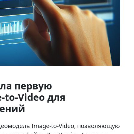
ила первую
to-Video для
жений
деомодель Image-to-Video, позволяющую