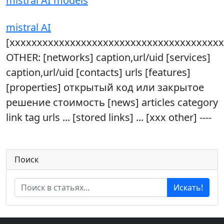
mistral AI models
mistral AI
[xxxxxxxxxxxxxxxxxxxxxxxxxxxxxxxxxxxxxxx
OTHER: [networks] caption,url/uid [services]
caption,url/uid [contacts] urls [features]
[properties] открытый код или закрытое
решение стоимость [news] articles category
link tag urls ... [stored links] ... [xxx other] ----
Поиск
Искать!